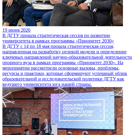
19 июня 2026
В ДГТУ прошла стратегическая сессия по развитию
университета в рамках программы «Приоритет 2030»
В ДГТУ с 14 по 18 мая прошла стратегическая сессия,
направленная на разработку целевой модели и определение
ключевых направлений научно-образовательной деятельности
опорного вуза в рамках программы «Приоритет 2030». На
мероприятии рассмотрели основные вызовы, проблемы,
ресурсы и практики, которые сформируют успешный облик
образовательной и исследовательской политики ДГТУ как
ведущего университета юга нашей страны.