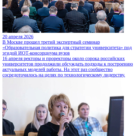
20 апреля 2026
В Москве прошел третий экспертный семинар
«Образовательная политика для стратегии университета» под
эгидой ИОТ-консорциума вузов
16 апреля ректоры и проректоры около сорока российских
университетов продолжили обсуждать подходы к построению
актуальных моделей работы. На этот раз сообщество
сосредоточилось на целях по технологическому лидерству.