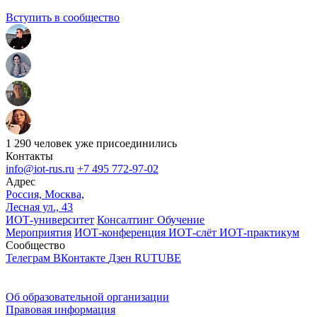
Вступить в сообщество
1 290 человек уже присоединились
Контакты
info@iot-rus.ru
+7 495 772-97-02
Адрес
Россия, Москва,
Лесная ул., 43
ИОТ-университет
Консалтинг
Обучение
Мероприятия
ИОТ-конференция
ИОТ-слёт
ИОТ-практикум
Сообщество
Телеграм
ВКонтакте
Дзен
RUTUBE
Об образовательной организации
Правовая информация