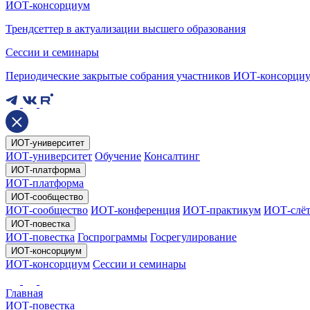
ИОТ-консорциум
Трендсеттер в актуализации высшего образования
Сессии и семинары
Периодические закрытые собрания участников ИОТ-консорци
ИОТ-университет
ИОТ-университет
Обучение
Консалтинг
ИОТ-платформа
ИОТ-платформа
ИОТ-сообщество
ИОТ-сообщество
ИОТ-конференция
ИОТ-практикум
ИОТ-слё
ИОТ-повестка
ИОТ-повестка
Госпрограммы
Госрегулирование
ИОТ-консорциум
ИОТ-консорциум
Сессии и семинары
Главная
ИОТ-повестка