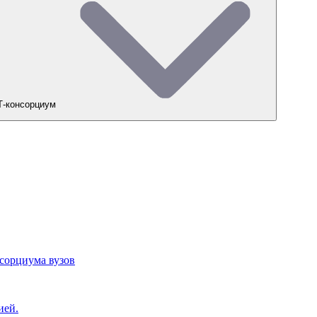
-консорциум
сорциума вузов
ией.