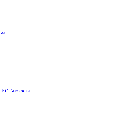
ума
т
ИОТ-новости