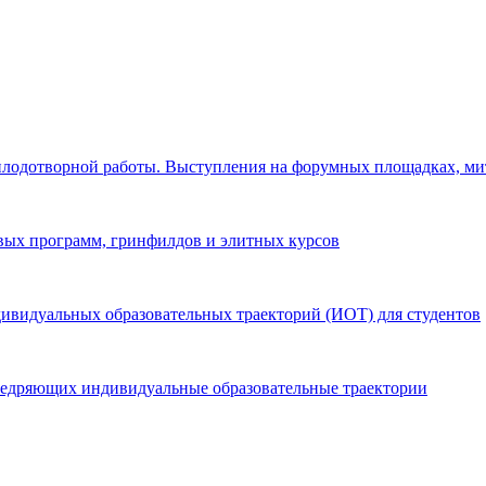
т плодотворной работы. Выступления на форумных площадках, ми
овых программ, гринфилдов и элитных курсов
ивидуальных образовательных траекторий (ИОТ) для студентов
внедряющих индивидуальные образовательные траектории