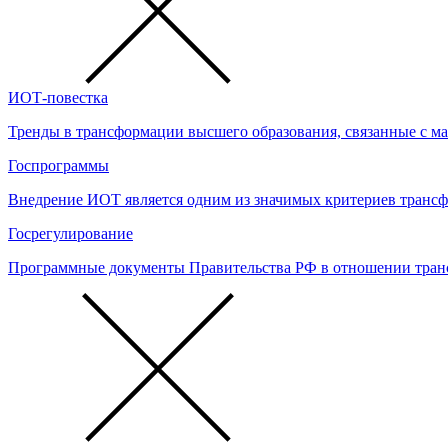
ИОТ-повестка
Тренды в трансформации высшего образования, связанные с м
Госпрограммы
Внедрение ИОТ является одним из значимых критериев транс
Госрегулирование
Программные документы Правительства РФ в отношении тран