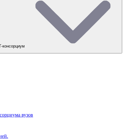
-консорциум
сорциума вузов
ией.