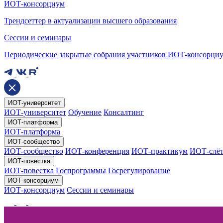
ИОТ-консорциум
Трендсеттер в актуализации высшего образования
Сессии и семинары
Периодические закрытые собрания участников ИОТ-консорци
ИОТ-университет
ИОТ-университет
Обучение
Консалтинг
ИОТ-платформа
ИОТ-платформа
ИОТ-сообщество
ИОТ-сообщество
ИОТ-конференция
ИОТ-практикум
ИОТ-слё
ИОТ-повестка
ИОТ-повестка
Госпрограммы
Госрегулирование
ИОТ-консорциум
ИОТ-консорциум
Сессии и семинары