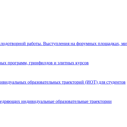
т плодотворной работы. Выступления на форумных площадках, ми
овых программ, гринфилдов и элитных курсов
ивидуальных образовательных траекторий (ИОТ) для студентов
внедряющих индивидуальные образовательные траектории