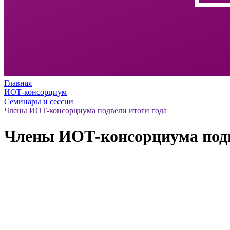
Главная
ИОТ-консорциум
Семинары и сессии
Члены ИОТ-консорциума подвели итоги года
Члены ИОТ-консорциума подв