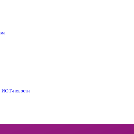
ума
т
ИОТ-новости