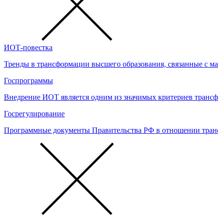
ИОТ-повестка
Тренды в трансформации высшего образования, связанные с м
Госпрограммы
Внедрение ИОТ является одним из значимых критериев транс
Госрегулирование
Программные документы Правительства РФ в отношении тран