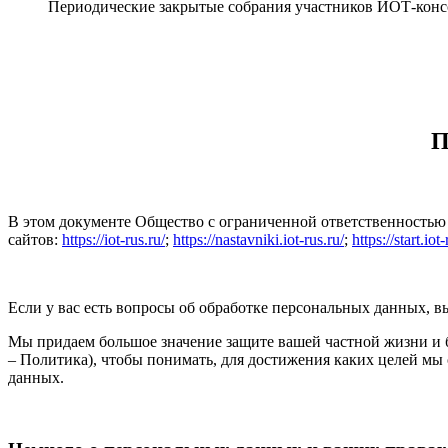
Периодические закрытые собрания участников ИОТ-кон
П
В этом документе Общество с ограниченной ответственностью 
сайтов:
https://iot-rus.ru/
;
https://nastavniki.iot-rus.ru/
;
https://start.iot
Если у вас есть вопросы об обработке персональных данных, 
Мы придаем большое значение защите вашей частной жизни и 
– Политика), чтобы понимать, для достижения каких целей мы
данных.