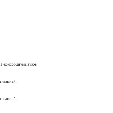
ОТ-консорциума вузов
тизацией.
тизацией.