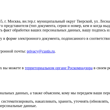
г. Москва, вн.тер.г. муниципальный округ Тверской, ул. Лесная, д
о представителя (тип документа, серия и номер, кем и когда 
ть факт обработки ваших персональных данных, вашу подпись и
у в форме электронного документа, подписанного в соответств
ктронной почты:
privacy@custis.ru
.
ых вы можете в
территориальном органе Роскомнадзора
в своем р
сональных данных, а также объясним, кому мы передаем ваши пе
истематизировать, накапливать, хранить, уточнять (обновлять, и
 персональные данные.