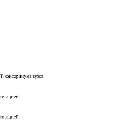
ОТ-консорциума вузов
тизацией.
тизацией.