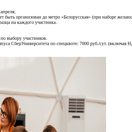
 апреля;
ет быть организован до метро «Белорусская» (при наборе желаю
азца на каждого участника.
по выбору участников.
уса СберУниверситета по спецквоте: 7000 руб./сут. (включая 