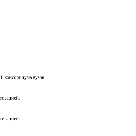
ОТ-консорциума вузов
тизацией.
тизацией.